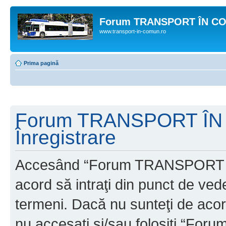
Forum TRANSPORT ÎN C
www.transport-in-comun.ro
Prima pagină
Forum TRANSPORT ÎN
Înregistrare
Accesând “Forum TRANSPORT 
acord să intraţi din punct de ved
termeni. Dacă nu sunteţi de acor
nu accesaţi şi/sau folosiţi “