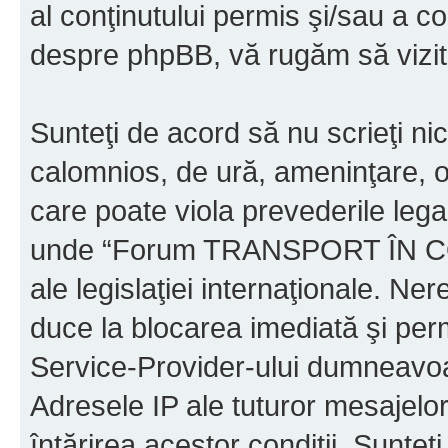
al conţinutului permis şi/sau a co
despre phpBB, vă rugăm să vizit
Sunteţi de acord să nu scrieţi ni
calomnios, de ură, ameninţare, o
care poate viola prevederile legal
unde “Forum TRANSPORT ÎN C
ale legislaţiei internaţionale. N
duce la blocarea imediată şi perm
Service-Provider-ului dumneavo
Adresele IP ale tuturor mesajelor
întărirea acestor condiţii. Sun