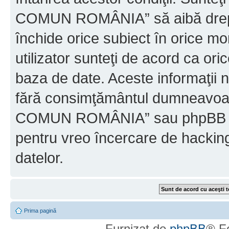
COMUN ROMÂNIA” să aibă dreptu
închide orice subiect în orice mo
utilizator sunteţi de acord ca ori
baza de date. Aceste informaţii nu
fără consimţământul dumneavo
COMUN ROMÂNIA” sau phpBB nu p
pentru vreo încercare de hackin
datelor.
Prima pagină
Furnizat de
phpBB
® F