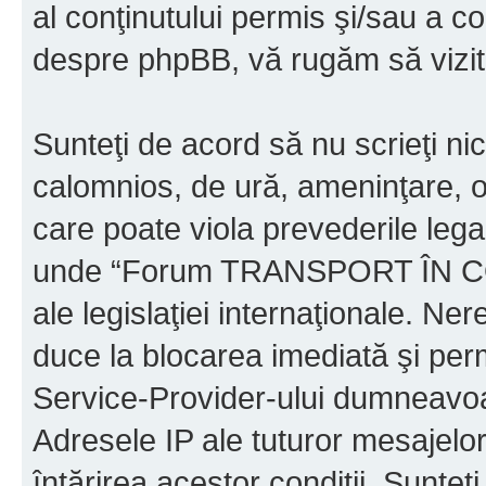
al conţinutului permis şi/sau a co
despre phpBB, vă rugăm să vizit
Sunteţi de acord să nu scrieţi ni
calomnios, de ură, ameninţare, o
care poate viola prevederile legal
unde “Forum TRANSPORT ÎN C
ale legislaţiei internaţionale. N
duce la blocarea imediată şi perm
Service-Provider-ului dumneavo
Adresele IP ale tuturor mesajelor
întărirea acestor condiţii. Sun