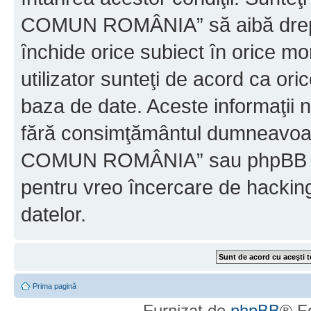
COMUN ROMÂNIA” să aibă dreptu
închide orice subiect în orice mo
utilizator sunteţi de acord ca ori
baza de date. Aceste informaţii nu
fără consimţământul dumneavo
COMUN ROMÂNIA” sau phpBB nu p
pentru vreo încercare de hackin
datelor.
Prima pagină
Furnizat de
phpBB
® F