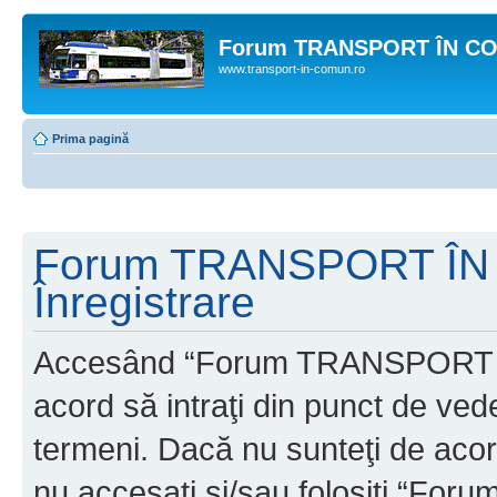
Forum TRANSPORT ÎN C
www.transport-in-comun.ro
Prima pagină
Forum TRANSPORT ÎN
Înregistrare
Accesând “Forum TRANSPORT 
acord să intraţi din punct de ved
termeni. Dacă nu sunteţi de acor
nu accesaţi şi/sau folosiţi “