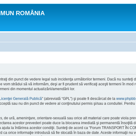
OMUN ROMÂNIA
n punct de vedere legal sub incidenţa următorilor termeni. Dacă nu sunteţi de ac
 strădui să vă informăm, deşi ar fi prudent să verificaţi aceşti termeni în m
ermeni din momentul actualizării/amendării lor.
Licenţei Generală Publică
” (abreviată “GPL”) şi poate fi descărcat de la
www.phpbb
cceptă sau nu din punct de vedere al conţinutului permis şi/sau a conduitei. Pentru 
ios, de ură, ameninţare, orientare-sexuală sau orice alt material care poate viola 
ctarea acestor prevederi poate duce la blocarea imediată şi permanentă însoţită d
ru a ajuta la întărirea acestor condiţii. Sunteţi de acord ca “Forum TRANSPORT ÎN 
rd ca orice informaţie introdusă să fie stocată în baza de date. Aceste informaţii nu 