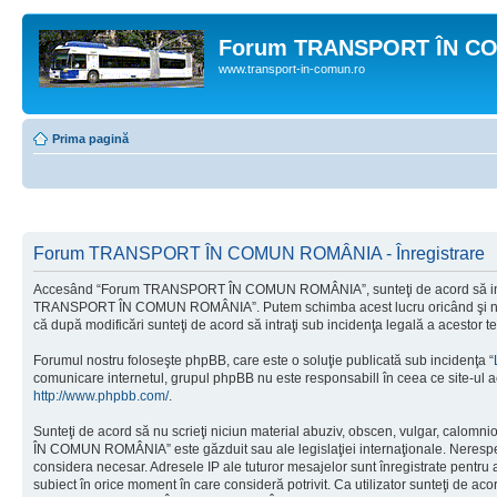
Forum TRANSPORT ÎN C
www.transport-in-comun.ro
Prima pagină
Forum TRANSPORT ÎN COMUN ROMÂNIA - Înregistrare
Accesând “Forum TRANSPORT ÎN COMUN ROMÂNIA”, sunteţi de acord să intraţi di
TRANSPORT ÎN COMUN ROMÂNIA”. Putem schimba acest lucru oricând şi ne vom
că după modificări sunteţi de acord să intraţi sub incidenţa legală a acestor t
Forumul nostru foloseşte phpBB, care este o soluţie publicată sub incidenţa “
comunicare internetul, grupul phpBB nu este responsabill în ceea ce site-ul a
http://www.phpbb.com/
.
Sunteţi de acord să nu scrieţi niciun material abuziv, obscen, vulgar, calomn
ÎN COMUN ROMÂNIA” este găzduit sau ale legislaţiei internaţionale. Nerespe
considera necesar. Adresele IP ale tuturor mesajelor sunt înregistrate pent
subiect în orice moment în care consideră potrivit. Ca utilizator sunteţi de aco