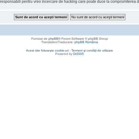
onsabili pentru vreo încercare de hacking care poate duce la compromiterea da
Furnizat de
phpBB
® Forum Software © phpBB Group
Translation/Traducere:
phpBB România
Acest site foloseşte cookie-uri
-
Termeni şi condiţii de utilizare
Powered by
Dr2005