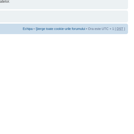
telor.
Echipa
•
Şterge toate cookie-urile forumului
• Ora este UTC + 1 [
DST
]