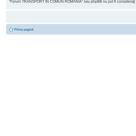
“Forum TRANSPORT ÎN COMUN ROMÂNIA” sau phpBB nu pot fi consideraţi resp
Prima pagină