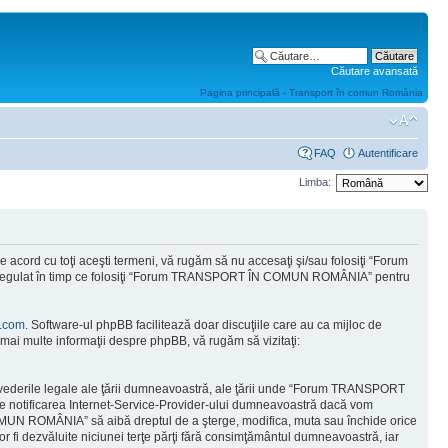
Căutare avansată
Pagina principală - Transport în comun România
FAQ
Autentificare
Limba:
ord cu toţi aceşti termeni, vă rugăm să nu accesaţi şi/sau folosiţi “Forum
od regulat în timp ce folosiţi “Forum TRANSPORT ÎN COMUN ROMÂNIA” pentru
.com
. Software-ul phpBB facilitează doar discuţiile care au ca mijloc de
mai multe informaţii despre phpBB, vă rugăm să vizitaţi:
prevederile legale ale ţării dumneavoastră, ale ţării unde “Forum TRANSPORT
e notificarea Internet-Service-Provider-ului dumneavoastră dacă vom
COMUN ROMÂNIA” să aibă dreptul de a şterge, modifica, muta sau închide orice
vor fi dezvăluite niciunei terţe părţi fără consimţământul dumneavoastră, iar