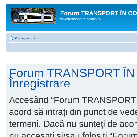
Forum TRANSPORT ÎN C
www.transport-in-comun.ro
Prima pagină
Forum TRANSPORT ÎN
Înregistrare
Accesând “Forum TRANSPORT 
acord să intraţi din punct de ved
termeni. Dacă nu sunteţi de acor
nu accesaţi şi/sau folosiţi “