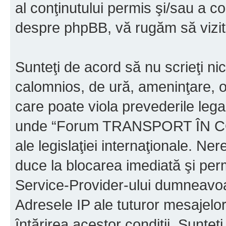
al conţinutului permis şi/sau a co
despre phpBB, vă rugăm să vizit
Sunteţi de acord să nu scrieţi ni
calomnios, de ură, ameninţare, o
care poate viola prevederile legal
unde “Forum TRANSPORT ÎN C
ale legislaţiei internaţionale. N
duce la blocarea imediată şi perm
Service-Provider-ului dumneavo
Adresele IP ale tuturor mesajelor
întărirea acestor condiţii. Sun