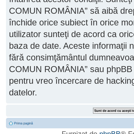
COMUN ROMÂNIA” să aibă dreptu
închide orice subiect în orice mo
utilizator sunteţi de acord ca ori
baza de date. Aceste informaţii nu
fără consimţământul dumneavo
COMUN ROMÂNIA” sau phpBB nu p
pentru vreo încercare de hackin
datelor.
Prima pagină
Furnizat de
phpBB
® F