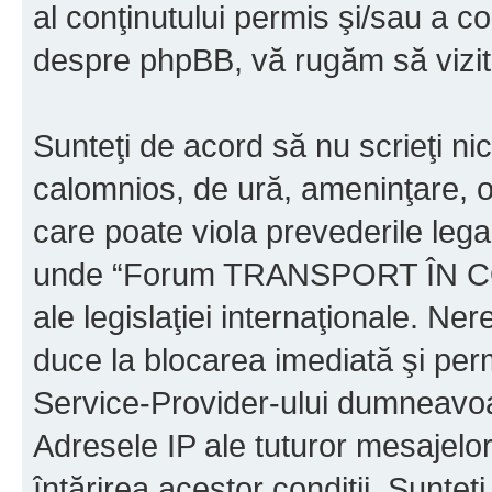
al conţinutului permis şi/sau a co
despre phpBB, vă rugăm să vizit
Sunteţi de acord să nu scrieţi ni
calomnios, de ură, ameninţare, o
care poate viola prevederile legal
unde “Forum TRANSPORT ÎN C
ale legislaţiei internaţionale. N
duce la blocarea imediată şi perm
Service-Provider-ului dumneavo
Adresele IP ale tuturor mesajelor
întărirea acestor condiţii. Sun