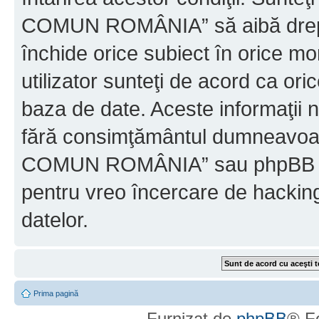
COMUN ROMÂNIA” să aibă dreptu
închide orice subiect în orice mo
utilizator sunteţi de acord ca ori
baza de date. Aceste informaţii nu
fără consimţământul dumneavo
COMUN ROMÂNIA” sau phpBB nu p
pentru vreo încercare de hackin
datelor.
Prima pagină
Furnizat de
phpBB
® F