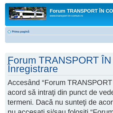
Forum TRANSPORT ÎN C
www.transport-in-comun.ro
Prima pagină
Forum TRANSPORT ÎN
Înregistrare
Accesând “Forum TRANSPORT 
acord să intraţi din punct de ved
termeni. Dacă nu sunteţi de acor
nu accesaţi şi/sau folosiţi “