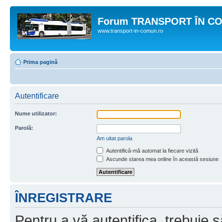
Forum TRANSPORT ÎN C
www.transport-in-comun.ro
Prima pagină
Autentificare
Nume utilizator:
Parolă:
Am uitat parola
Autentifică-mă automat la fiecare vizită
Ascunde starea mea online în această sesiune
ÎNREGISTRARE
Pentru a vă autentifica, trebuie s