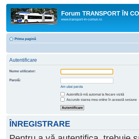
Forum TRANSPORT ÎN C
www.transport-in-comun.ro
Prima pagină
Autentificare
Nume utilizator:
Parolă:
Am uitat parola
Autentifică-mă automat la fiecare vizită
Ascunde starea mea online în această sesiune
ÎNREGISTRARE
Pentru a vă autentifica, trebuie s