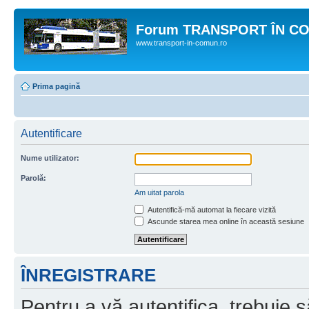
Forum TRANSPORT ÎN C
www.transport-in-comun.ro
Prima pagină
Autentificare
Nume utilizator:
Parolă:
Am uitat parola
Autentifică-mă automat la fiecare vizită
Ascunde starea mea online în această sesiune
ÎNREGISTRARE
Pentru a vă autentifica, trebuie s