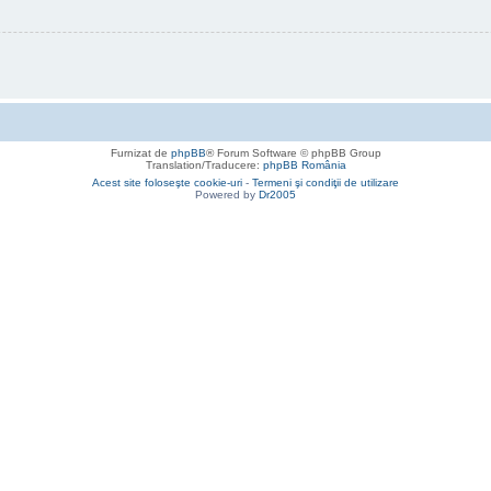
Furnizat de
phpBB
® Forum Software © phpBB Group
Translation/Traducere:
phpBB România
Acest site foloseşte cookie-uri
-
Termeni şi condiţii de utilizare
Powered by
Dr2005