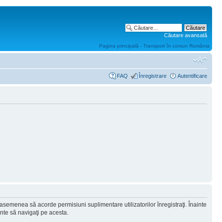
Căutare avansată
Pagina principală - Transport în comun România
FAQ
Înregistrare
Autentificare
 asemenea să acorde permisiuni suplimentare utilizatorilor înregistraţi. Înainte
ainte să navigaţi pe acesta.