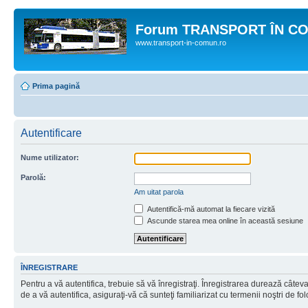
Forum TRANSPORT ÎN C
www.transport-in-comun.ro
Prima pagină
Autentificare
Nume utilizator:
Parolă:
Am uitat parola
Autentifică-mă automat la fiecare vizită
Ascunde starea mea online în această sesiune
ÎNREGISTRARE
Pentru a vă autentifica, trebuie să vă înregistraţi. Înregistrarea durează câtev
de a vă autentifica, asiguraţi-vă că sunteţi familiarizat cu termenii noştri de fol