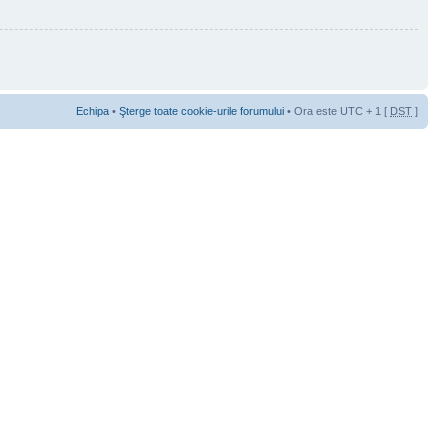
Echipa
•
Şterge toate cookie-urile forumului
• Ora este UTC + 1 [
DST
]