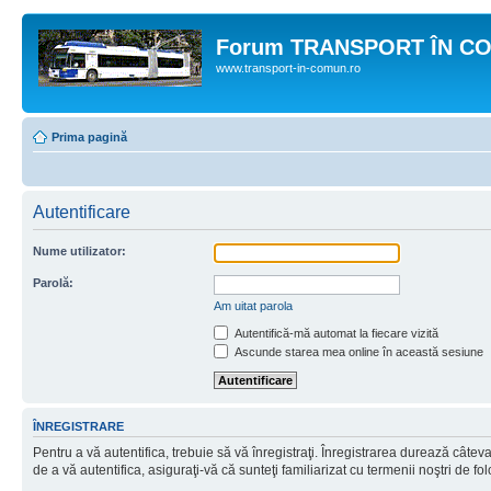
Forum TRANSPORT ÎN C
www.transport-in-comun.ro
Prima pagină
Autentificare
Nume utilizator:
Parolă:
Am uitat parola
Autentifică-mă automat la fiecare vizită
Ascunde starea mea online în această sesiune
ÎNREGISTRARE
Pentru a vă autentifica, trebuie să vă înregistraţi. Înregistrarea durează câtev
de a vă autentifica, asiguraţi-vă că sunteţi familiarizat cu termenii noştri de fol