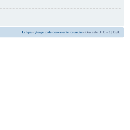
Echipa
•
Şterge toate cookie-urile forumului
• Ora este UTC + 1 [
DST
]