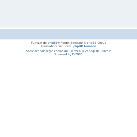
Furnizat de
phpBB
® Forum Software © phpBB Group
Translation/Traducere:
phpBB România
Acest site foloseşte cookie-uri
-
Termeni şi condiţii de utilizare
Powered by
Dr2005