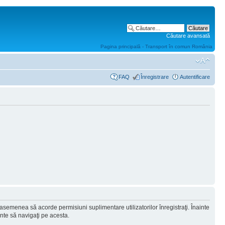
Căutare avansată
Pagina principală - Transport în comun România
FAQ
Înregistrare
Autentificare
 asemenea să acorde permisiuni suplimentare utilizatorilor înregistraţi. Înainte
ainte să navigaţi pe acesta.