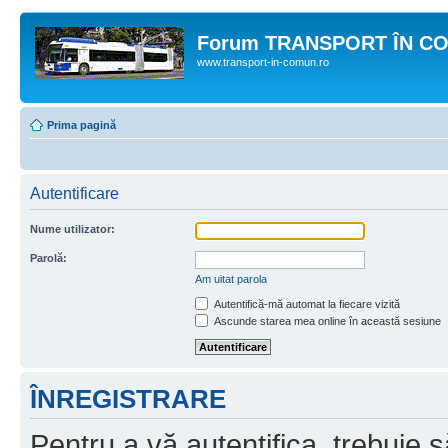
Forum TRANSPORT ÎN C
www.transport-in-comun.ro
Prima pagină
Autentificare
Nume utilizator:
Parolă:
Am uitat parola
Autentifică-mă automat la fiecare vizită
Ascunde starea mea online în această sesiune
ÎNREGISTRARE
Pentru a vă autentifica, trebuie s