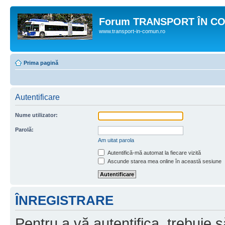
Forum TRANSPORT ÎN C
www.transport-in-comun.ro
Prima pagină
Autentificare
Nume utilizator:
Parolă:
Am uitat parola
Autentifică-mă automat la fiecare vizită
Ascunde starea mea online în această sesiune
ÎNREGISTRARE
Pentru a vă autentifica, trebuie s