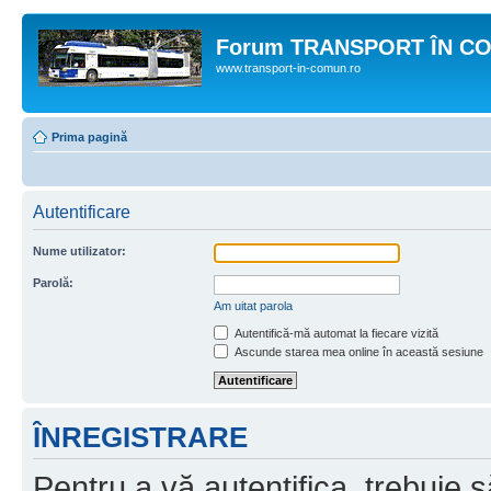
Forum TRANSPORT ÎN C
www.transport-in-comun.ro
Prima pagină
Autentificare
Nume utilizator:
Parolă:
Am uitat parola
Autentifică-mă automat la fiecare vizită
Ascunde starea mea online în această sesiune
ÎNREGISTRARE
Pentru a vă autentifica, trebuie s