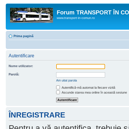
Forum TRANSPORT ÎN C
www.transport-in-comun.ro
Prima pagină
Autentificare
Nume utilizator:
Parolă:
Am uitat parola
Autentifică-mă automat la fiecare vizită
Ascunde starea mea online în această sesiune
ÎNREGISTRARE
Pentru a vă autentifica, trebuie s