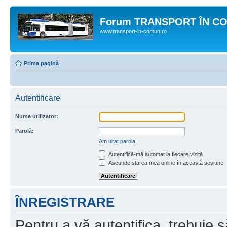
Forum TRANSPORT ÎN C
www.transport-in-comun.ro
Prima pagină
Autentificare
Nume utilizator:
Parolă:
Am uitat parola
Autentifică-mă automat la fiecare vizită
Ascunde starea mea online în această sesiune
ÎNREGISTRARE
Pentru a vă autentifica, trebuie s