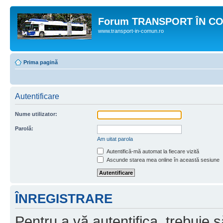
Forum TRANSPORT ÎN C
www.transport-in-comun.ro
Prima pagină
Autentificare
Nume utilizator:
Parolă:
Am uitat parola
Autentifică-mă automat la fiecare vizită
Ascunde starea mea online în această sesiune
ÎNREGISTRARE
Pentru a vă autentifica, trebuie s