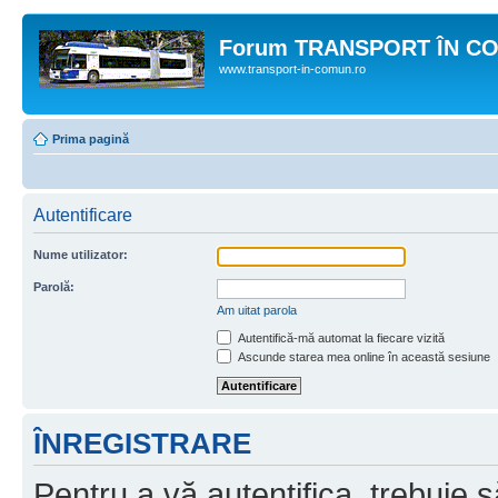
Forum TRANSPORT ÎN C
www.transport-in-comun.ro
Prima pagină
Autentificare
Nume utilizator:
Parolă:
Am uitat parola
Autentifică-mă automat la fiecare vizită
Ascunde starea mea online în această sesiune
ÎNREGISTRARE
Pentru a vă autentifica, trebuie s