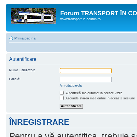
Forum TRANSPORT ÎN C
www.transport-in-comun.ro
Prima pagină
Autentificare
Nume utilizator:
Parolă:
Am uitat parola
Autentifică-mă automat la fiecare vizită
Ascunde starea mea online în această sesiune
ÎNREGISTRARE
Pentru a vă autentifica, trebuie s