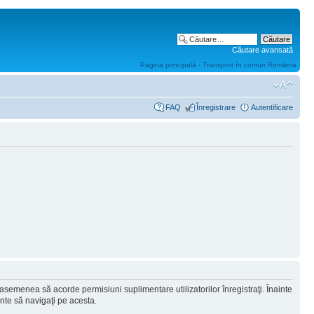
Căutare avansată
Pagina principală - Transport în comun România
FAQ
Înregistrare
Autentificare
 asemenea să acorde permisiuni suplimentare utilizatorilor înregistraţi. Înainte
ainte să navigaţi pe acesta.