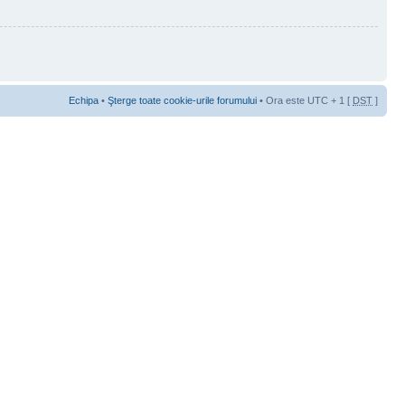
Echipa
•
Şterge toate cookie-urile forumului
• Ora este UTC + 1 [
DST
]