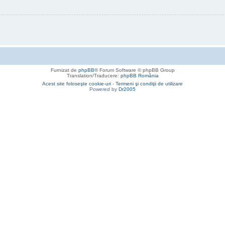
Furnizat de
phpBB
® Forum Software © phpBB Group
Translation/Traducere:
phpBB România
Acest site foloseşte cookie-uri
-
Termeni şi condiţii de utilizare
Powered by
Dr2005