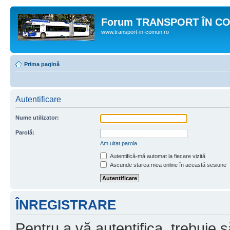
Forum TRANSPORT ÎN C
www.transport-in-comun.ro
Prima pagină
Autentificare
Nume utilizator:
Parolă:
Am uitat parola
Autentifică-mă automat la fiecare vizită
Ascunde starea mea online în această sesiune
ÎNREGISTRARE
Pentru a vă autentifica, trebuie s