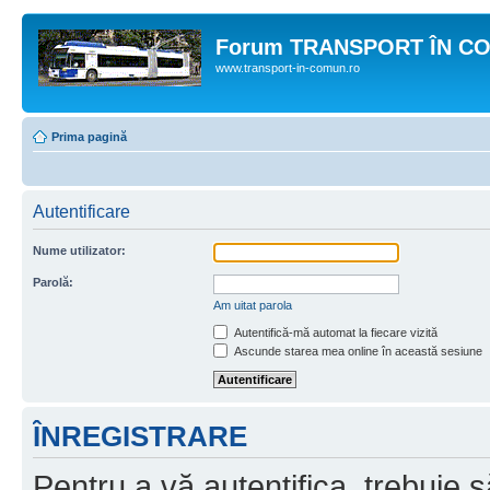
Forum TRANSPORT ÎN C
www.transport-in-comun.ro
Prima pagină
Autentificare
Nume utilizator:
Parolă:
Am uitat parola
Autentifică-mă automat la fiecare vizită
Ascunde starea mea online în această sesiune
ÎNREGISTRARE
Pentru a vă autentifica, trebuie s