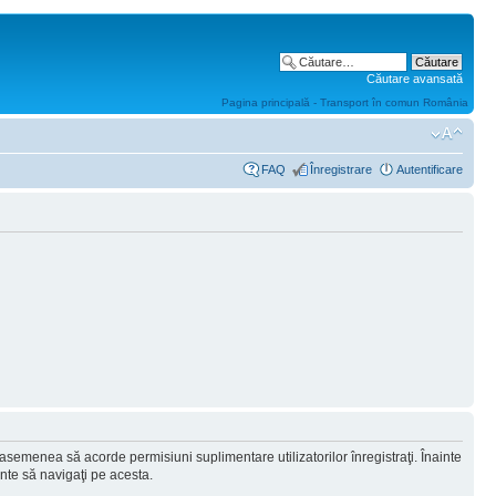
Căutare avansată
Pagina principală - Transport în comun România
FAQ
Înregistrare
Autentificare
 asemenea să acorde permisiuni suplimentare utilizatorilor înregistraţi. Înainte
ainte să navigaţi pe acesta.