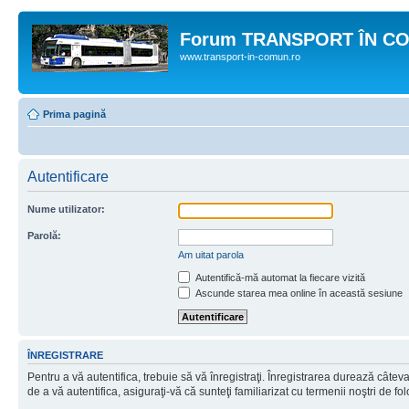
Forum TRANSPORT ÎN C
www.transport-in-comun.ro
Prima pagină
Autentificare
Nume utilizator:
Parolă:
Am uitat parola
Autentifică-mă automat la fiecare vizită
Ascunde starea mea online în această sesiune
ÎNREGISTRARE
Pentru a vă autentifica, trebuie să vă înregistraţi. Înregistrarea durează câtev
de a vă autentifica, asiguraţi-vă că sunteţi familiarizat cu termenii noştri de fol