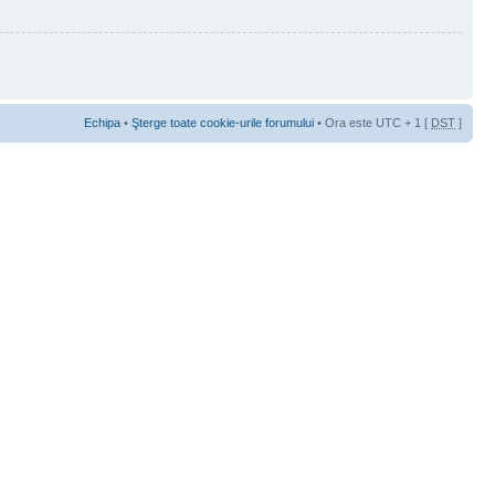
Echipa
•
Şterge toate cookie-urile forumului
• Ora este UTC + 1 [
DST
]