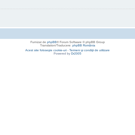
Furnizat de
phpBB
® Forum Software © phpBB Group
Translation/Traducere:
phpBB România
Acest site foloseşte cookie-uri
-
Termeni şi condiţii de utilizare
Powered by
Dr2005