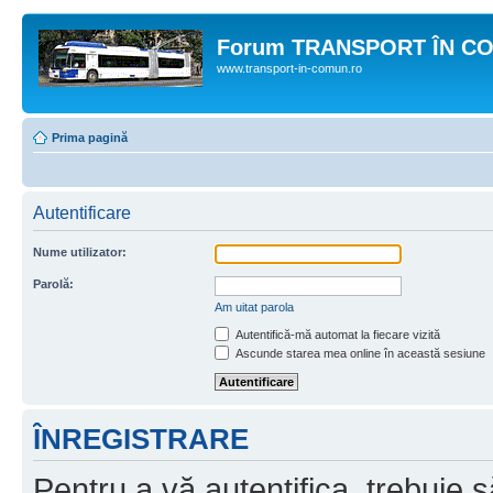
Forum TRANSPORT ÎN C
www.transport-in-comun.ro
Prima pagină
Autentificare
Nume utilizator:
Parolă:
Am uitat parola
Autentifică-mă automat la fiecare vizită
Ascunde starea mea online în această sesiune
ÎNREGISTRARE
Pentru a vă autentifica, trebuie s