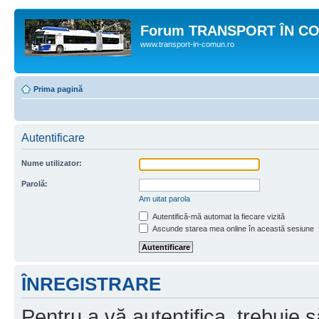
Forum TRANSPORT ÎN C
www.transport-in-comun.ro
Prima pagină
Autentificare
Nume utilizator:
Parolă:
Am uitat parola
Autentifică-mă automat la fiecare vizită
Ascunde starea mea online în această sesiune
ÎNREGISTRARE
Pentru a vă autentifica, trebuie s