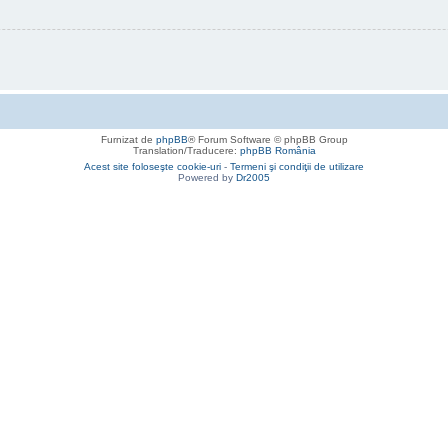
Furnizat de
phpBB
® Forum Software © phpBB Group
Translation/Traducere:
phpBB România
Acest site foloseşte cookie-uri
-
Termeni şi condiţii de utilizare
Powered by
Dr2005