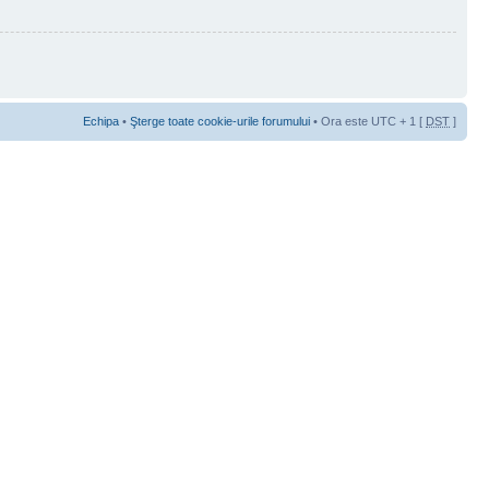
Echipa
•
Şterge toate cookie-urile forumului
• Ora este UTC + 1 [
DST
]