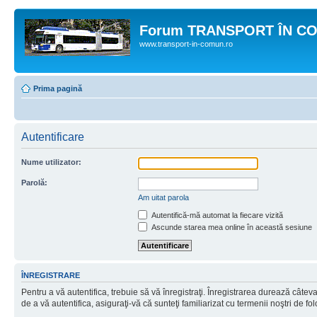
Forum TRANSPORT ÎN C
www.transport-in-comun.ro
Prima pagină
Autentificare
Nume utilizator:
Parolă:
Am uitat parola
Autentifică-mă automat la fiecare vizită
Ascunde starea mea online în această sesiune
ÎNREGISTRARE
Pentru a vă autentifica, trebuie să vă înregistraţi. Înregistrarea durează câtev
de a vă autentifica, asiguraţi-vă că sunteţi familiarizat cu termenii noştri de fol