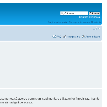
Căutare avansată
Pagina principală - Transport în comun România
FAQ
Înregistrare
Autentificare
 asemenea să acorde permisiuni suplimentare utilizatorilor înregistraţi. Înainte
ainte să navigaţi pe acesta.