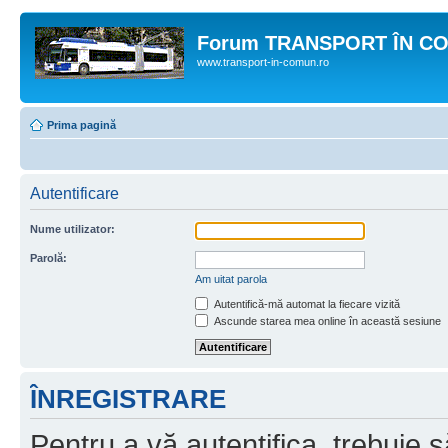
Forum TRANSPORT ÎN C
www.transport-in-comun.ro
Prima pagină
Autentificare
Nume utilizator:
Parolă:
Am uitat parola
Autentifică-mă automat la fiecare vizită
Ascunde starea mea online în această sesiune
ÎNREGISTRARE
Pentru a vă autentifica, trebuie s