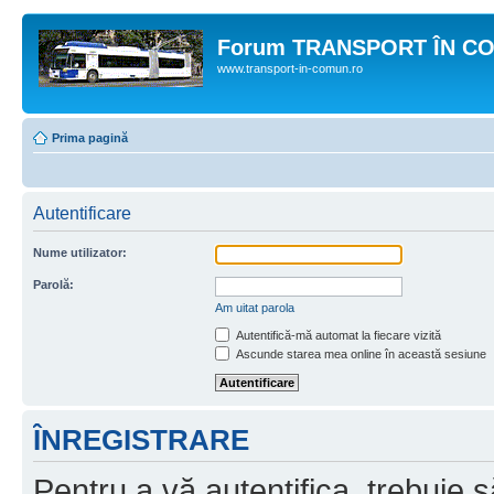
Forum TRANSPORT ÎN C
www.transport-in-comun.ro
Prima pagină
Autentificare
Nume utilizator:
Parolă:
Am uitat parola
Autentifică-mă automat la fiecare vizită
Ascunde starea mea online în această sesiune
ÎNREGISTRARE
Pentru a vă autentifica, trebuie s