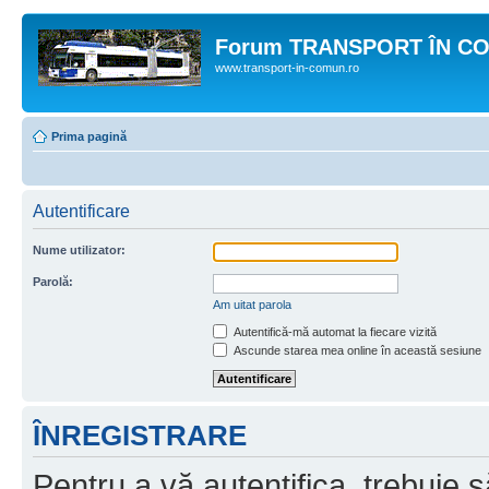
Forum TRANSPORT ÎN C
www.transport-in-comun.ro
Prima pagină
Autentificare
Nume utilizator:
Parolă:
Am uitat parola
Autentifică-mă automat la fiecare vizită
Ascunde starea mea online în această sesiune
ÎNREGISTRARE
Pentru a vă autentifica, trebuie s