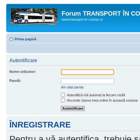
Forum TRANSPORT ÎN C
www.transport-in-comun.ro
Prima pagină
Autentificare
Nume utilizator:
Parolă:
Am uitat parola
Autentifică-mă automat la fiecare vizită
Ascunde starea mea online în această sesiune
ÎNREGISTRARE
Pentru a vă autentifica, trebuie s