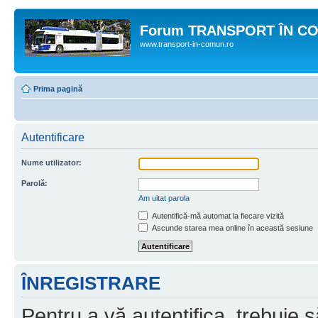
Forum TRANSPORT ÎN C
www.transport-in-comun.ro
Prima pagină
Autentificare
Nume utilizator:
Parolă:
Am uitat parola
Autentifică-mă automat la fiecare vizită
Ascunde starea mea online în această sesiune
ÎNREGISTRARE
Pentru a vă autentifica, trebuie s