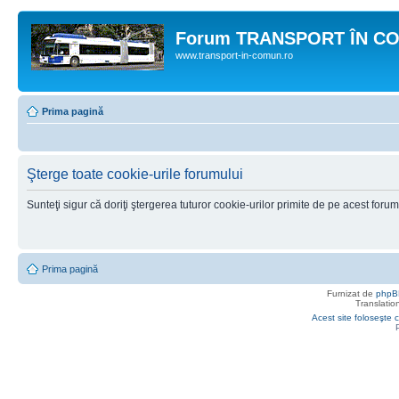
Forum TRANSPORT ÎN C
www.transport-in-comun.ro
Prima pagină
Şterge toate cookie-urile forumului
Sunteţi sigur că doriţi ştergerea tuturor cookie-urilor primite de pe acest foru
Prima pagină
Furnizat de
phpB
Translatio
Acest site foloseşte c