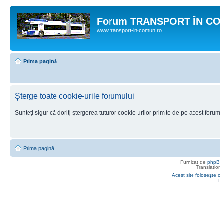
Forum TRANSPORT ÎN C
www.transport-in-comun.ro
Prima pagină
Şterge toate cookie-urile forumului
Sunteţi sigur că doriţi ştergerea tuturor cookie-urilor primite de pe acest foru
Prima pagină
Furnizat de
phpB
Translatio
Acest site foloseşte c