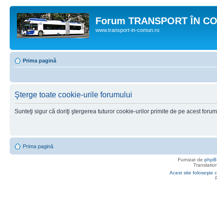
Forum TRANSPORT ÎN C
www.transport-in-comun.ro
Prima pagină
Şterge toate cookie-urile forumului
Sunteţi sigur că doriţi ştergerea tuturor cookie-urilor primite de pe acest foru
Prima pagină
Furnizat de
phpB
Translatio
Acest site foloseşte c