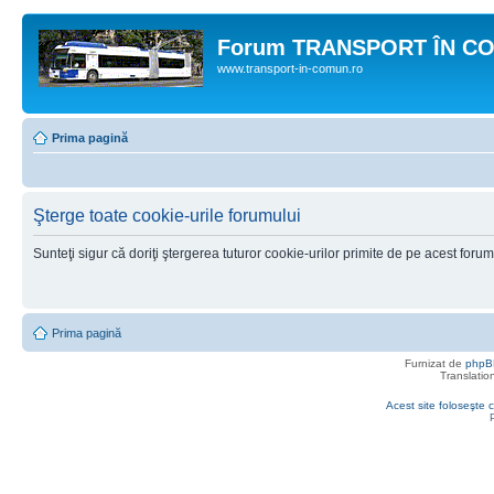
Forum TRANSPORT ÎN C
www.transport-in-comun.ro
Prima pagină
Şterge toate cookie-urile forumului
Sunteţi sigur că doriţi ştergerea tuturor cookie-urilor primite de pe acest foru
Prima pagină
Furnizat de
phpB
Translatio
Acest site foloseşte c