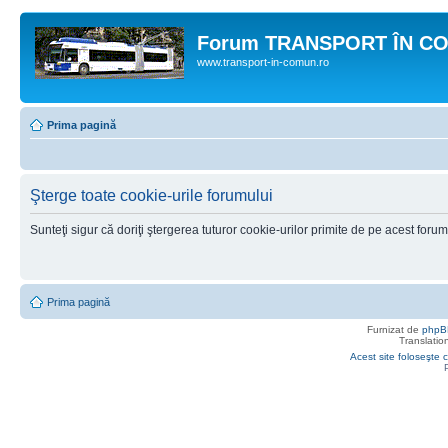
Forum TRANSPORT ÎN C
www.transport-in-comun.ro
Prima pagină
Şterge toate cookie-urile forumului
Sunteţi sigur că doriţi ştergerea tuturor cookie-urilor primite de pe acest foru
Prima pagină
Furnizat de
phpB
Translatio
Acest site foloseşte c