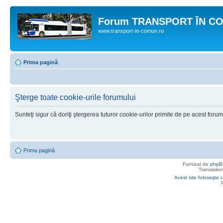
Forum TRANSPORT ÎN C
www.transport-in-comun.ro
Prima pagină
Şterge toate cookie-urile forumului
Sunteţi sigur că doriţi ştergerea tuturor cookie-urilor primite de pe acest foru
Prima pagină
Furnizat de
phpB
Translatio
Acest site foloseşte c