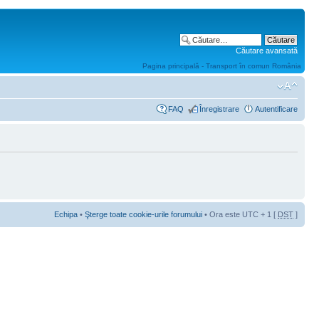
Căutare avansată
Pagina principală - Transport în comun România
FAQ
Înregistrare
Autentificare
Echipa
•
Şterge toate cookie-urile forumului
• Ora este UTC + 1 [
DST
]