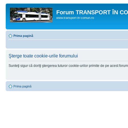
Forum TRANSPORT ÎN C
www.transport-in-comun.ro
Prima pagină
Şterge toate cookie-urile forumului
Sunteţi sigur că doriţi ştergerea tuturor cookie-urilor primite de pe acest foru
Prima pagină