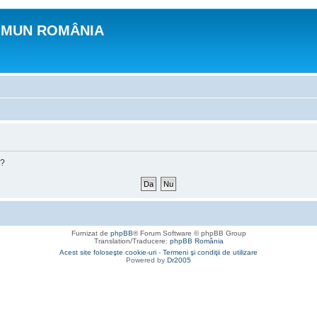
OMUN ROMÂNIA
m?
Furnizat de
phpBB
® Forum Software © phpBB Group
Translation/Traducere:
phpBB România
Acest site foloseşte cookie-uri
-
Termeni şi condiţii de utilizare
Powered by
Dr2005