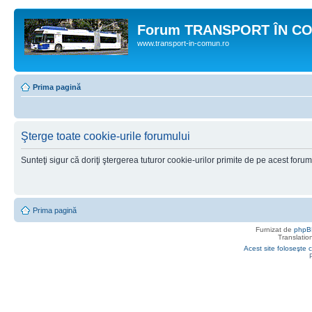
Forum TRANSPORT ÎN C
www.transport-in-comun.ro
Prima pagină
Şterge toate cookie-urile forumului
Sunteţi sigur că doriţi ştergerea tuturor cookie-urilor primite de pe acest foru
Prima pagină
Furnizat de
phpB
Translatio
Acest site foloseşte c