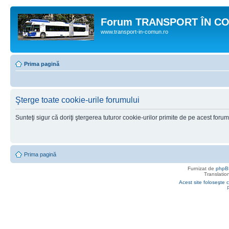
Forum TRANSPORT ÎN C
www.transport-in-comun.ro
Prima pagină
Şterge toate cookie-urile forumului
Sunteţi sigur că doriţi ştergerea tuturor cookie-urilor primite de pe acest foru
Prima pagină
Furnizat de
phpB
Translatio
Acest site foloseşte c