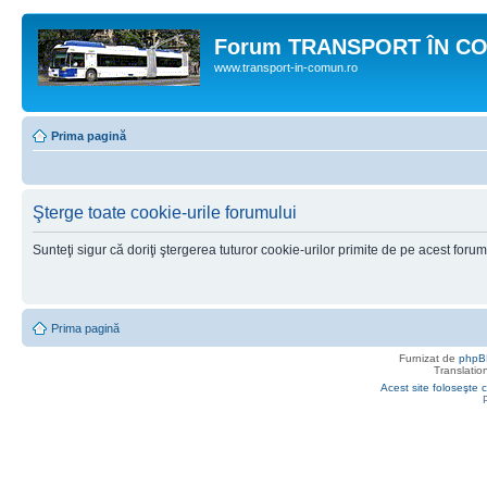
Forum TRANSPORT ÎN C
www.transport-in-comun.ro
Prima pagină
Şterge toate cookie-urile forumului
Sunteţi sigur că doriţi ştergerea tuturor cookie-urilor primite de pe acest foru
Prima pagină
Furnizat de
phpB
Translatio
Acest site foloseşte c