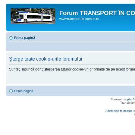
Forum TRANSPORT ÎN C
www.transport-in-comun.ro
Prima pagină
Şterge toate cookie-urile forumului
Sunteţi sigur că doriţi ştergerea tuturor cookie-urilor primite de pe acest foru
Prima pagină
Furnizat de
phpB
Translatio
Acest site foloseşte c