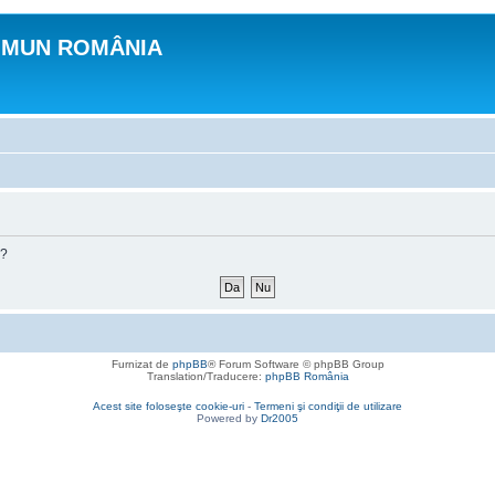
OMUN ROMÂNIA
m?
Furnizat de
phpBB
® Forum Software © phpBB Group
Translation/Traducere:
phpBB România
Acest site foloseşte cookie-uri
-
Termeni şi condiţii de utilizare
Powered by
Dr2005