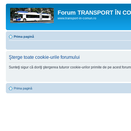
Forum TRANSPORT ÎN C
www.transport-in-comun.ro
Prima pagină
Şterge toate cookie-urile forumului
Sunteţi sigur că doriţi ştergerea tuturor cookie-urilor primite de pe acest foru
Prima pagină