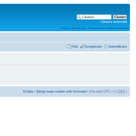
Căutare avansată
Pagina principală - Transport în comun România
FAQ
Înregistrare
Autentificare
Echipa
•
Şterge toate cookie-urile forumului
• Ora este UTC + 1 [
DST
]