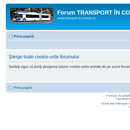
Forum TRANSPORT ÎN C
www.transport-in-comun.ro
Prima pagină
Şterge toate cookie-urile forumului
Sunteţi sigur că doriţi ştergerea tuturor cookie-urilor primite de pe acest foru
Prima pagină
Furnizat de
phpB
Translatio
Acest site foloseşte c