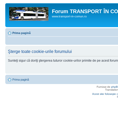
Forum TRANSPORT ÎN C
www.transport-in-comun.ro
Prima pagină
Şterge toate cookie-urile forumului
Sunteţi sigur că doriţi ştergerea tuturor cookie-urilor primite de pe acest foru
Prima pagină
Furnizat de
phpB
Translatio
Acest site foloseşte c