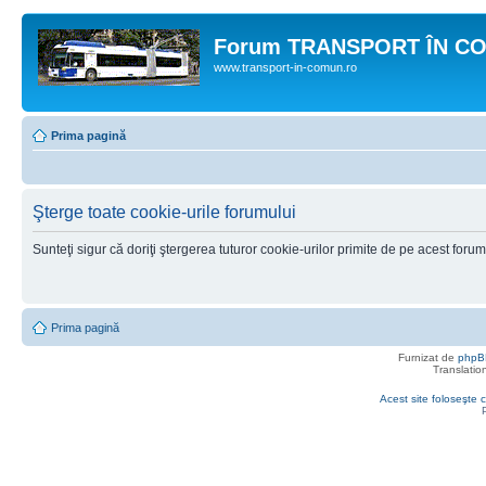
Forum TRANSPORT ÎN C
www.transport-in-comun.ro
Prima pagină
Şterge toate cookie-urile forumului
Sunteţi sigur că doriţi ştergerea tuturor cookie-urilor primite de pe acest foru
Prima pagină
Furnizat de
phpB
Translatio
Acest site foloseşte c