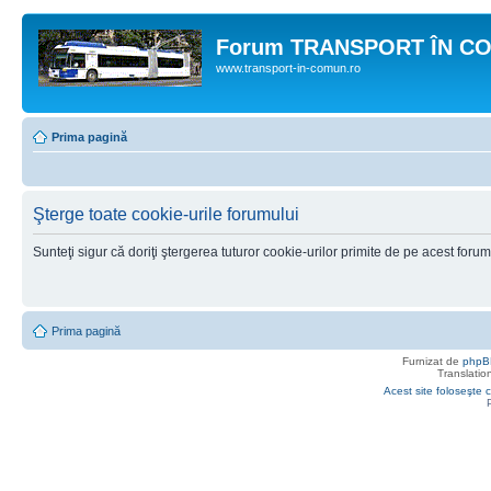
Forum TRANSPORT ÎN C
www.transport-in-comun.ro
Prima pagină
Şterge toate cookie-urile forumului
Sunteţi sigur că doriţi ştergerea tuturor cookie-urilor primite de pe acest foru
Prima pagină
Furnizat de
phpB
Translatio
Acest site foloseşte c