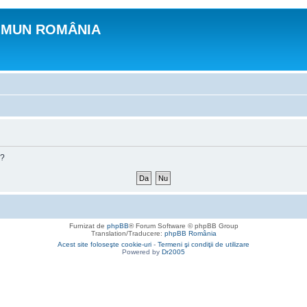
OMUN ROMÂNIA
m?
Furnizat de
phpBB
® Forum Software © phpBB Group
Translation/Traducere:
phpBB România
Acest site foloseşte cookie-uri
-
Termeni şi condiţii de utilizare
Powered by
Dr2005