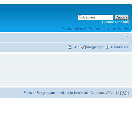
Căutare avansată
Pagina principală - Transport în comun România
FAQ
Înregistrare
Autentificare
Echipa
•
Şterge toate cookie-urile forumului
• Ora este UTC + 1 [
DST
]