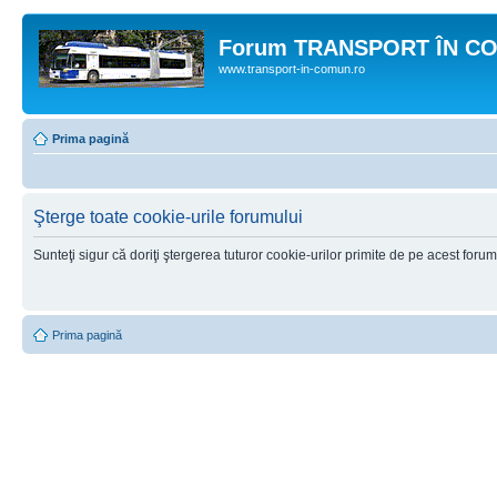
Forum TRANSPORT ÎN C
www.transport-in-comun.ro
Prima pagină
Şterge toate cookie-urile forumului
Sunteţi sigur că doriţi ştergerea tuturor cookie-urilor primite de pe acest foru
Prima pagină