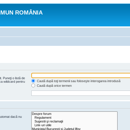
OMUN ROMÂNIA
. Puneţi o listă de
Caută după toţi termenii sau foloseşte interogarea introdusă
 ca wildcard pentru
Caută după orice termen
 automat dacă nu