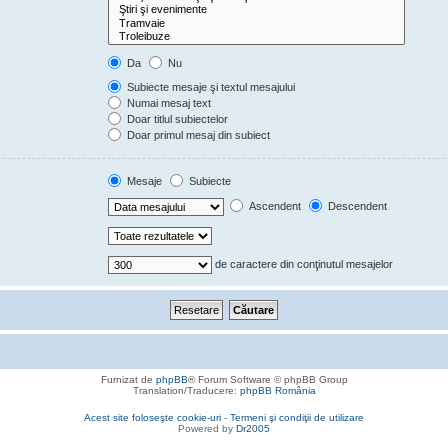
Da
Nu
Subiecte mesaje şi textul mesajului
Numai mesaj text
Doar titlul subiectelor
Doar primul mesaj din subiect
Mesaje
Subiecte
Ascendent
Descendent
de caractere din conţinutul mesajelor
Furnizat de
phpBB
® Forum Software © phpBB Group
Translation/Traducere:
phpBB România
Acest site foloseşte cookie-uri
-
Termeni şi condiţii de utilizare
Powered by
Dr2005