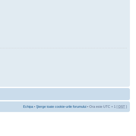
Echipa
•
Şterge toate cookie-urile forumului
• Ora este UTC + 1 [
DST
]