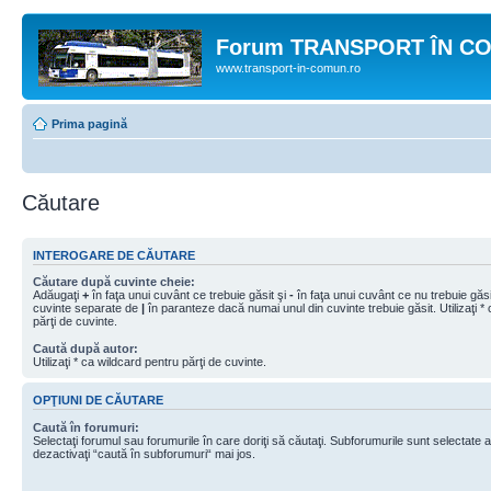
Forum TRANSPORT ÎN C
www.transport-in-comun.ro
Prima pagină
Căutare
INTEROGARE DE CĂUTARE
Căutare după cuvinte cheie:
Adăugaţi
+
în faţa unui cuvânt ce trebuie găsit şi
-
în faţa unui cuvânt ce nu trebuie găsit
cuvinte separate de
|
în paranteze dacă numai unul din cuvinte trebuie găsit. Utilizaţi *
părţi de cuvinte.
Caută după autor:
Utilizaţi * ca wildcard pentru părţi de cuvinte.
OPŢIUNI DE CĂUTARE
Caută în forumuri:
Selectaţi forumul sau forumurile în care doriţi să căutaţi. Subforumurile sunt selectate
dezactivaţi “caută în subforumuri“ mai jos.