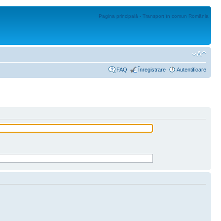
Pagina principală - Transport în comun România
FAQ
Înregistrare
Autentificare