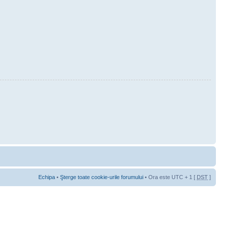
Echipa
•
Şterge toate cookie-urile forumului
• Ora este UTC + 1 [
DST
]