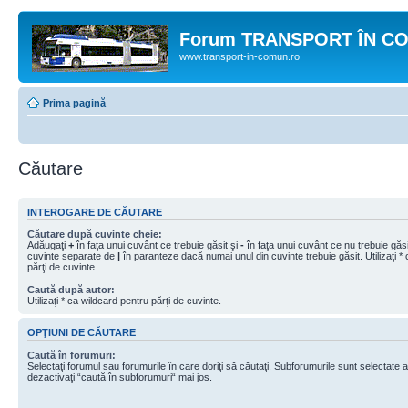
Forum TRANSPORT ÎN C
www.transport-in-comun.ro
Prima pagină
Căutare
INTEROGARE DE CĂUTARE
Căutare după cuvinte cheie:
Adăugaţi
+
în faţa unui cuvânt ce trebuie găsit şi
-
în faţa unui cuvânt ce nu trebuie găsit
cuvinte separate de
|
în paranteze dacă numai unul din cuvinte trebuie găsit. Utilizaţi *
părţi de cuvinte.
Caută după autor:
Utilizaţi * ca wildcard pentru părţi de cuvinte.
OPŢIUNI DE CĂUTARE
Caută în forumuri:
Selectaţi forumul sau forumurile în care doriţi să căutaţi. Subforumurile sunt selectate
dezactivaţi “caută în subforumuri“ mai jos.