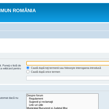
OMUN ROMÂNIA
. Puneţi o listă de
Caută după toţi termenii sau foloseşte interogarea introdusă
 ca wildcard pentru
Caută după orice termen
 automat dacă nu