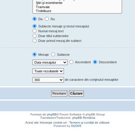
Da
Nu
Subiecte mesaje şi textul mesajului
Numai mesaj text
Doar titlul subiectelor
Doar primul mesaj din subiect
Mesaje
Subiecte
Ascendent
Descendent
de caractere din conţinutul mesajelor
Furnizat de
phpBB
® Forum Software © phpBB Group
Translation/Traducere:
phpBB România
Acest site foloseşte cookie-uri
-
Termeni şi condiţii de utilizare
Powered by
Dr2005