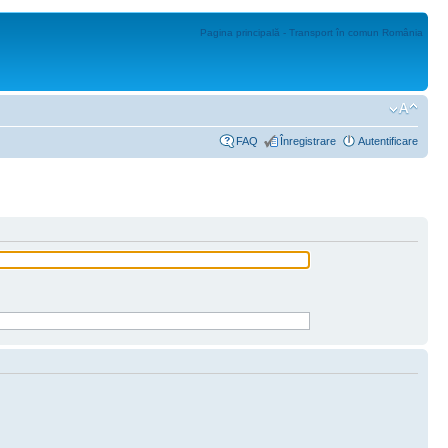
Pagina principală - Transport în comun România
FAQ
Înregistrare
Autentificare