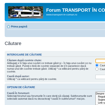
Forum TRANSPORT ÎN C
www.transport-in-comun.ro
Prima pagină
Căutare
INTEROGARE DE CĂUTARE
Căutare după cuvinte cheie:
Adăugaţi
+
în faţa unui cuvânt ce trebuie găsit şi
-
în faţa unui cuvânt ce nu
Caută
trebuie găsit. Puneţi o listă de cuvinte separate de
|
în paranteze dacă
numai unul din cuvinte trebuie găsit. Utilizaţi * ca wildcard pentru părţi de
Caut
cuvinte.
Caută după autor:
Utilizaţi * ca wildcard pentru părţi de cuvinte.
OPŢIUNI DE CĂUTARE
Caută în forumuri:
Selectaţi forumul sau forumurile în care doriţi să căutaţi. Subforumurile sunt
selectate automat dacă nu dezactivaţi “caută în subforumuri“ mai jos.