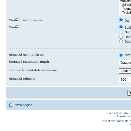
Caută în subforumuri:
Da
Caută în:
Subie
Numa
Doar 
Doar
Afişează rezultatele ca:
Mes
Sortează rezultatele după:
Limitează rezultatele anterioare:
Afişează primele:
Prima pagină
Furnizat de
phpB
Translatio
Acest site foloseşte c